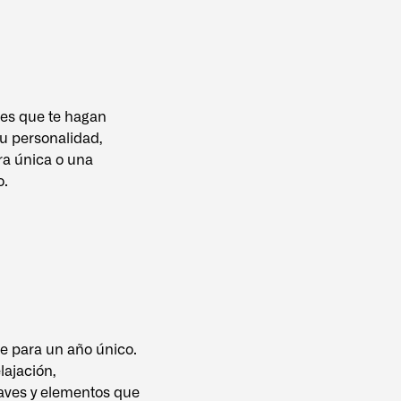
les que te hagan
tu personalidad,
ra única o una
o.
ve para un año único.
lajación,
uaves y elementos que